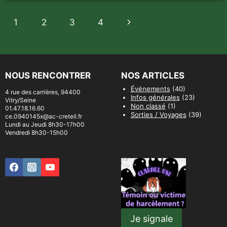
Navigation
Page
1
2
3
4
de
suivante
page
NOUS RENCONTRER
NOS ARTICLES
Événements
(40)
4 rue des carrières, 94400
Infos générales
(23)
Vitry/Seine
Non classé
(1)
01.47.18.16.60
Sorties / Voyages
(39)
ce.0940145x@ac-creteil.fr
Lundi au Jeudi 8h30-17h00
Vendredi 8h30-15h00
Je signale