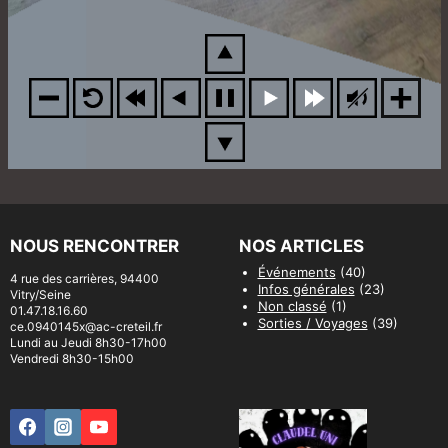
NOUS RENCONTRER
NOS ARTICLES
Événements
(40)
4 rue des carrières, 94400
Infos générales
(23)
Vitry/Seine
Non classé
(1)
01.47.18.16.60
Sorties / Voyages
(39)
ce.0940145x@ac-creteil.fr
Lundi au Jeudi 8h30-17h00
Vendredi 8h30-15h00