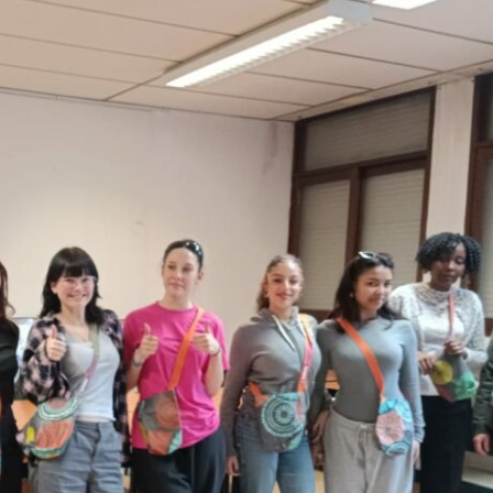
Sorties / Voyages
Non Classé
Coulisses du Théâtre
Demande 
Jean-Vilar
lycéen 2
20 Mars 2026
13 Juillet 20