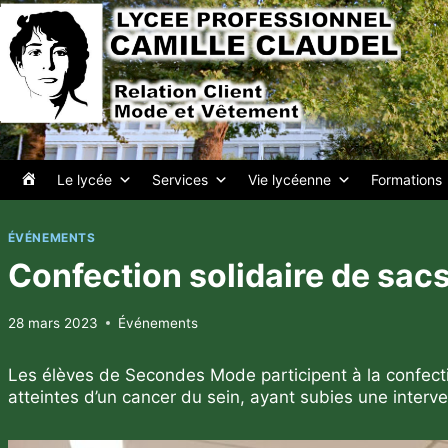
Aller
au
contenu
A
Le lycée
Services
Vie lycéenne
Formations
c
ÉVÉNEMENTS
c
Confection solidaire de sac
u
28 mars 2023
Événements
e
Les élèves de Secondes Mode participent à la confecti
i
atteintes d’un cancer du sein, ayant subies une interve
l