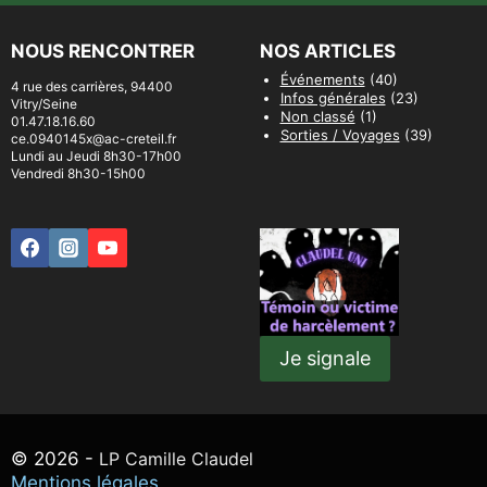
NOUS RENCONTRER
NOS ARTICLES
Événements
(40)
4 rue des carrières, 94400
Infos générales
(23)
Vitry/Seine
Non classé
(1)
01.47.18.16.60
Sorties / Voyages
(39)
ce.0940145x@ac-creteil.fr
Lundi au Jeudi 8h30-17h00
Vendredi 8h30-15h00
Je signale
© 2026 -
LP Camille Claudel
Mentions légales