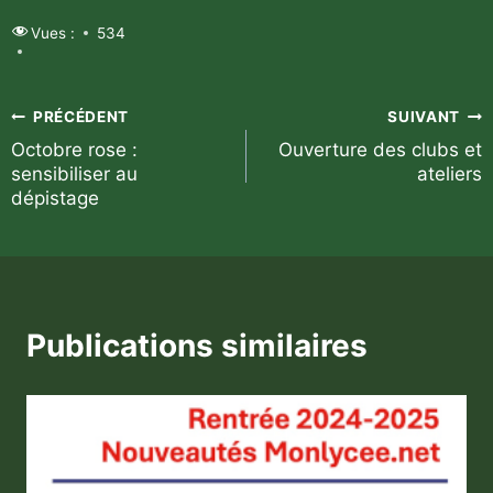
Vues :
534
Navigation
PRÉCÉDENT
SUIVANT
Octobre rose :
Ouverture des clubs et
de
sensibiliser au
ateliers
dépistage
l’article
Publications similaires