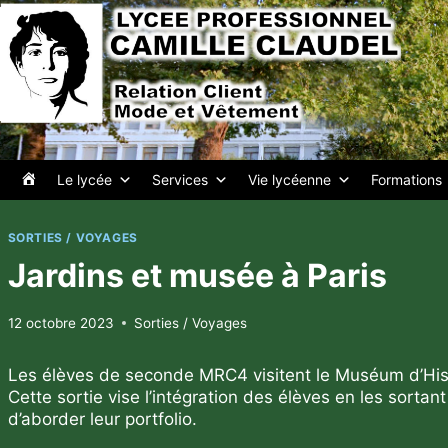
Aller
au
contenu
A
Le lycée
Services
Vie lycéenne
Formations
c
SORTIES / VOYAGES
c
Jardins et musée à Paris
u
12 octobre 2023
Sorties / Voyages
e
Les élèves de seconde MRC4 visitent le Muséum d’Histoi
i
Cette sortie vise l’intégration des élèves en les sorta
d’aborder leur portfolio.
l