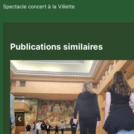
Navigation
Spectacle concert à la Villette
de
l’article
Publications similaires