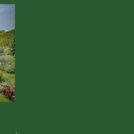
Sorties / Voyages
Non Classé
Coulisses du Théâtre
Demande 
Jean-Vilar
lycéen 2
20 Mars 2026
13 Juillet 20