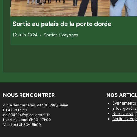
Sortie au palais de la porte dorée
12 Juin 2024
Sorties / Voyages
NOUS RENCONTRER
NOS ARTIC
Événements
4 rue des carrières, 94400 Vitry/Seine
Infos généra
01.47.18.16.60
Non classé
(
ce.0940145x@ac-creteil.fr
Sorties / Vo
Lundi au Jeudi 8h30-17h00
Vendredi 8h30-15h00